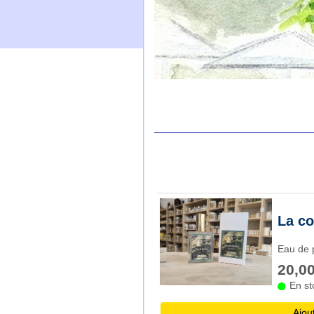
La co
Eau de 
20,00
En st
Ajou