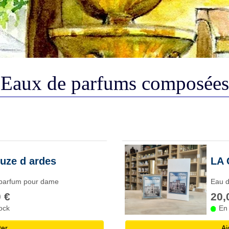
Eaux de parfums composées
uze d ardes
LA 
parfum pour dame
Eau 
 €
20,
ock
En
ter
Aj