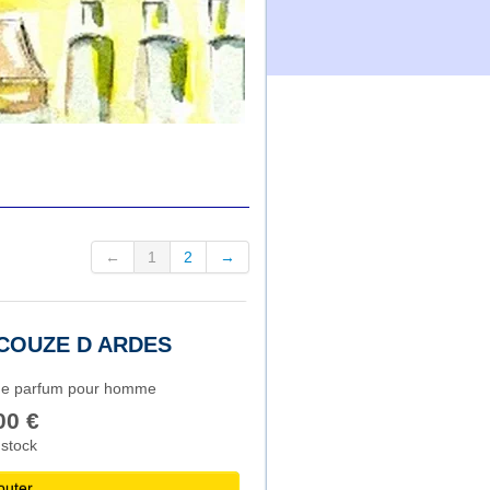
←
1
2
→
COUZE D ARDES
de parfum pour homme
00 €
 stock
outer