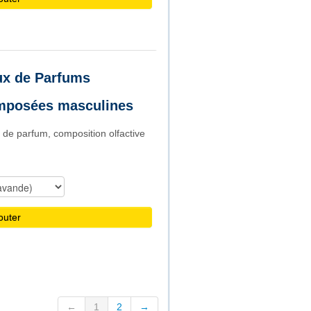
x de Parfums
mposées masculines
 de parfum, composition olfactive
outer
←
1
2
→