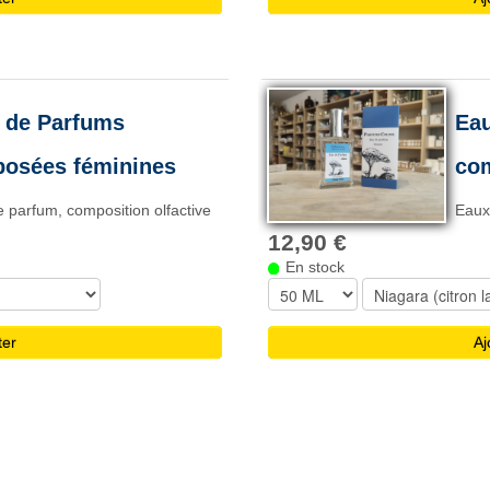
 de Parfums
Eau
osées féminines
co
 parfum, composition olfactive
Eaux
12,90 €
En stock
ter
Aj