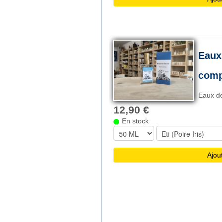
Eaux
comp
Eaux de
12,90 €
En stock
Ajou