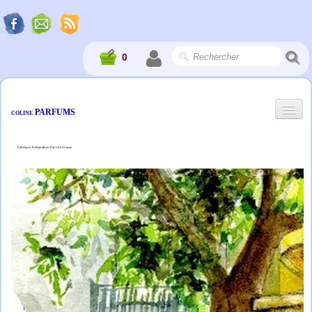
0
PARFUMS
COLINE
Fabrique Artisanale en Pays de Grasse
Accueil
Société
La Boutique
Album
Professionnels