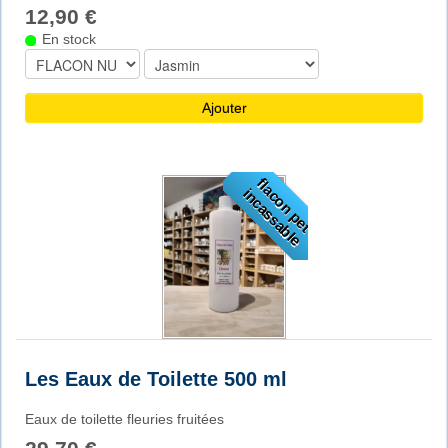
12,90 €
En stock
Ajouter
f
l
a
o
n
p
e
t
n
c
a
s
s
a
b
l
c
i
e
Les Eaux de Toilette 500 ml
Eaux de toilette fleuries fruitées