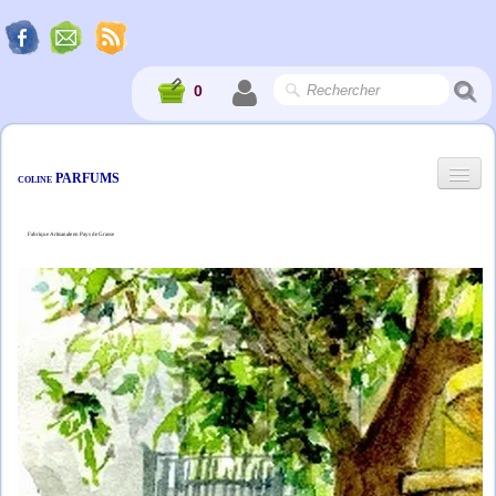
0
PARFUMS
COLINE
Fabrique Artisanale en Pays de Grasse
Accueil
Société
La Boutique
Album
Professionnels